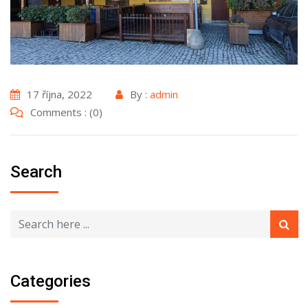
Nezbytné
Tyto
soubory
17 října, 2022
By :
admin
cookie
Comments : (0)
nejsou
volitelné.
Jsou
nezbytné
Search
pro
fungování
webových
stránek.
Statistiky
Abychom
Categories
mohli
zlepšovat