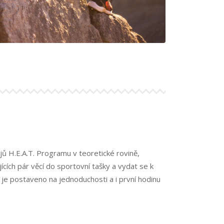
jů H.E.A.T. Programu v teoretické rovině,
ících pár věcí do sportovní tašky a vydat se k
 je postaveno na jednoduchosti a i první hodinu