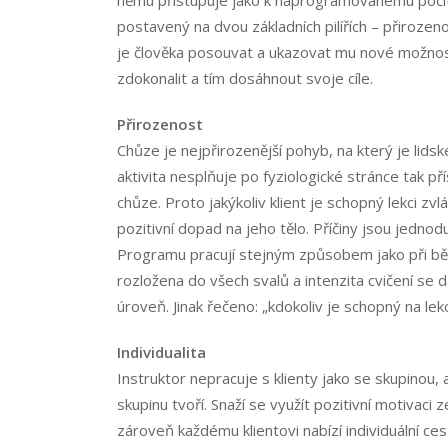
postavený na dvou základních pilířích – přirozeno
je člověka posouvat a ukazovat mu nové možnost
zdokonalit a tím dosáhnout svoje cíle.
Přirozenost
Chůze je nejpřirozenější pohyb, na který je lidsk
aktivita nesplňuje po fyziologické stránce tak př
chůze. Proto jakýkoliv klient je schopný lekci zv
pozitivní dopad na jeho tělo. Příčiny jsou jednodu
Programu pracují stejným způsobem jako při bě
rozložena do všech svalů a intenzita cvičení se d
úroveň. Jinak řečeno: „kdokoliv je schopný na lekci 
Individualita
Instruktor nepracuje s klienty jako se skupinou, al
skupinu tvoří. Snaží se využít pozitivní motivaci z
zároveň každému klientovi nabízí individuální ces