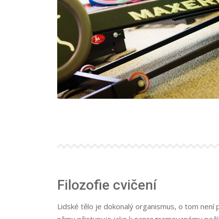
Filozofie cvičení
Lidské tělo je dokonalý organismus, o tom není p
němu přistupuje jako k naprogramovanému počíta