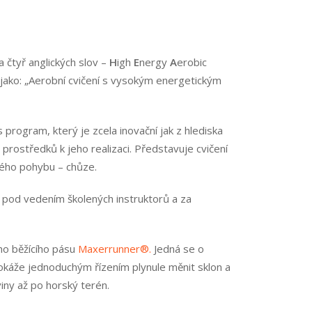
a čtyř anglických slov –
H
igh
E
nergy
A
erobic
it jako: „Aerobní cvičení s vysokým energetickým
rogram, který je zcela inovační jak z hlediska
 prostředků k jeho realizaci. Představuje cvičení
kého pohybu – chůze.
é pod vedením školených instruktorů a za
ího běžícího pásu
Maxerrunner®.
Jedná se o
dokáže jednoduchým řízením plynule měnit sklon a
viny až po horský terén.