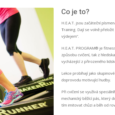
Co je to?
H.E.A.T. jsou začáteční písmen
Nezbytné
Tyto
T
raining. Dají se volně přelož
soubory
výdejem“.
cookie
nejsou
H.E.A.T. PROGRAM® je fitness p
volitelné.
Jsou
způsobu cvičení, tak z hlediska
nezbytné
vycházející z přirozeného lids
pro
fungování
Lekce probíhají jako skupinov
webových
doprovodu motivující hudby.
stránek.
Při cvičení se využívá speciáln
Statistiky
mechanický běžící pás, který 
Abychom
tím imitovat chůzi a běh od ro
mohli
zlepšovat