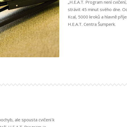
„H.E.A.T. Program není cvičení
funkčnost
a
strávit 45 minut svého dne. 
strukturu
Kcal, 5000 kroků a hlavně příj
webových
H.E.A.T. Centra Šumperk.
stránek
na
základě
toho, jak
se
webové
stránky
používají.
Uživatelská
zkušenost
Aby naše
webové
stránky
fungovaly
při vaší
ochyb, ale spousta cvičení k
návštěvě co
či. H.E.A.T. Program je