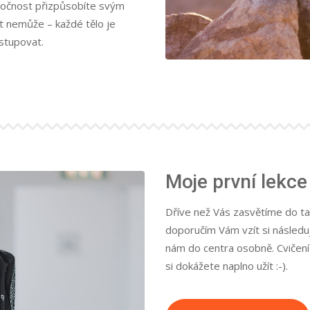
áročnost přizpůsobíte svým
t nemůže – každé tělo je
istupovat.
Moje první lekce
Dříve než Vás zasvětíme do ta
doporučím Vám vzít si následuj
nám do centra osobně. Cvičení
si dokážete naplno užít :-).