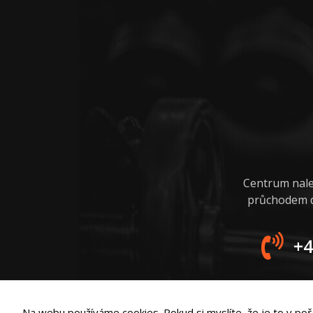
Centrum nalez
průchodem do
+4
Na webu používáme cookies. Pokud si myslíte, že je to v pořá