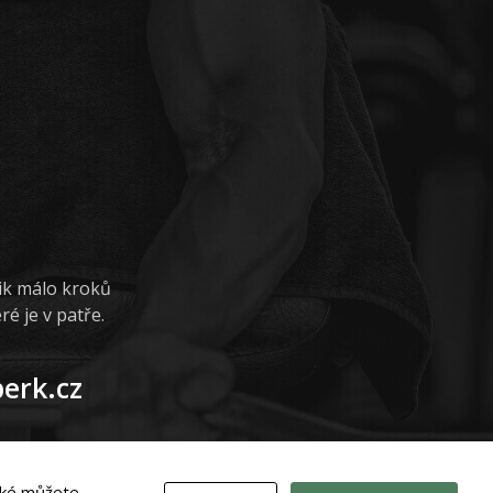
lik málo kroků
é je v patře.
erk.cz
také můžete