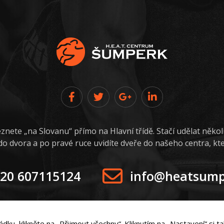
nete „na Slovanu“ přímo na Hlavní třídě. Stačí udělat něko
 dvora a po pravé ruce uvidíte dveře do našeho centra, kter
20 607115124
info@heatsump
dku, klikněte na „Přijmout všechny“. Kliknutím na „Nastavení“ si 