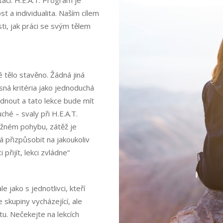
nejlépe.
st a individualita. Naším cílem
Pokud tyto
i, jak práci se svým tělem
cookies
odmítnete,
některé
funkce z
webu zmizí.
é tělo stavěno. Žádná jiná
ísná kritéria jako jednoduchá
Marketing
ládnout a tato lekce bude mít
Sdílením svých
ché – svaly při H.E.A.T.
zájmů a chování
žném pohybu, zátěž je
při návštěvě našich
á přizpůsobit na jakoukoliv
stránek zvyšujete
šanci na zobrazení
přijít, lekci zvládne“
personalizovaného
obsahu a nabídek.
e jako s jednotlivci, kteří
e skupiny vycházející, ale
tu. Nečekejte na lekcích